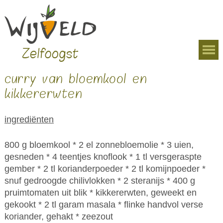
Overslaan en naar de algemene inhoud gaan
U bent hier
curry van bloemkool en
kikkererwten
ingrediënten
800 g bloemkool * 2 el zonnebloemolie * 3 uien,
gesneden * 4 teentjes knoflook * 1 tl versgeraspte
gember * 2 tl korianderpoeder * 2 tl komijnpoeder *
snuf gedroogde chilivlokken * 2 steranijs * 400 g
pruimtomaten uit blik * kikkererwten, geweekt en
gekookt * 2 tl garam masala * flinke handvol verse
koriander, gehakt * zeezout