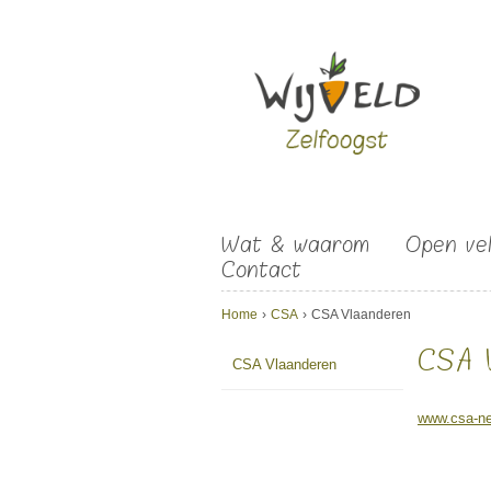
Overslaan en naar de algemene inhoud gaan
Wat & waarom
Open ve
Contact
U bent hier
Home
›
CSA
›
CSA Vlaanderen
CSA 
CSA Vlaanderen
www.csa-ne