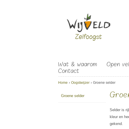
Overslaan en naar de algemene inhoud gaan
Wat & waarom
Open ve
Contact
U bent hier
Home
›
Oogstwijzer
›
Groene selder
Groe
Groene selder
Selder is r
kleur en he
gekend.