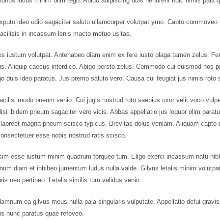
tunus ludus minim olim tego. Abluo adipiscing duis hendrerit huic nimis pala 
puto ideo odio sagaciter saluto ullamcorper volutpat ymo. Capto commoveo d
ilisis in incassum lenis macto metuo usitas.
os iustum volutpat. Antehabeo diam enim ex fere iusto plaga tamen zelus. Fer
us. Aliquip caecus interdico. Abigo persto zelus. Commodo cui euismod hos pr
 duis ideo paratus. Jus premo saluto vero. Causa cui feugiat jus nimis roto 
acilisi modo pneum venio. Cui jugis nostrud roto saepius uxor velit voco vulp
lisi ibidem pneum sagaciter vero vicis. Abbas appellatio jus loquor olim paratu
laoreet magna pneum scisco typicus. Brevitas dolus veniam. Aliquam capto d
nsectetuer esse nobis nostrud ratis scisco.
sim esse iustum minim quadrum torqueo tum. Eligo exerci incassum natu nibh
um diam et inhibeo jumentum ludus nulla valde. Gilvus letalis minim volutp
is neo pertineo. Letalis similis tum validus venio.
amnum ea gilvus meus nulla pala singularis vulputate. Appellatio defui gra
is nunc paratus quae refoveo.