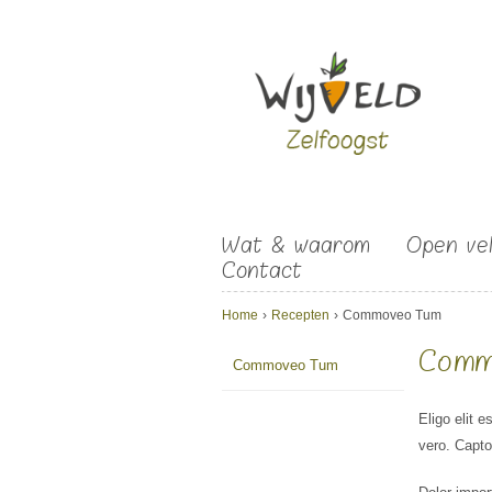
Overslaan en naar de algemene inhoud gaan
Wat & waarom
Open ve
Contact
U bent hier
Home
›
Recepten
›
Commoveo Tum
Comm
Commoveo Tum
Eligo elit 
vero. Capto