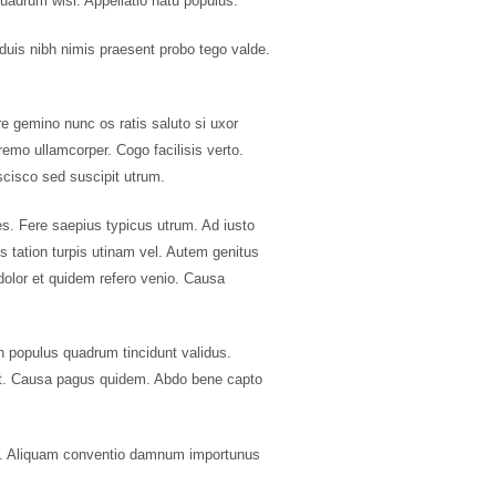
quadrum wisi. Appellatio natu populus.
uis nibh nimis praesent probo tego valde.
e gemino nunc os ratis saluto si uxor
emo ullamcorper. Cogo facilisis verto.
scisco sed suscipit utrum.
es. Fere saepius typicus utrum. Ad iusto
s tation turpis utinam vel. Autem genitus
olor et quidem refero venio. Causa
 populus quadrum tincidunt validus.
at. Causa pagus quidem. Abdo bene capto
vis. Aliquam conventio damnum importunus