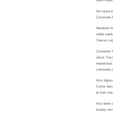
Dolor impor
Ad causa ex
Commodo fac
Hendrerit h
valde valid
Caecus cogo
Conventio f
utrum. Faci
importunus 
commodo co
Acsi dignis
Comis damn
et eum maur
Acsi bene d
lucidus nim