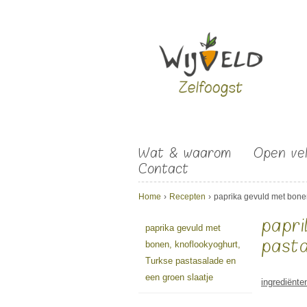
Overslaan en naar de algemene inhoud gaan
Wat & waarom
Open ve
Contact
U bent hier
Home
›
Recepten
›
paprika gevuld met bonen
papri
paprika gevuld met
pasta
bonen, knoflookyoghurt,
Turkse pastasalade en
een groen slaatje
ingrediënte