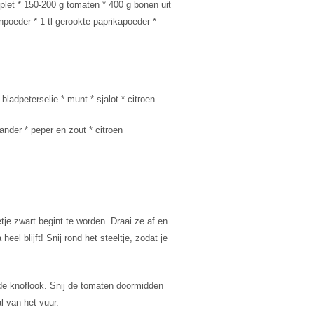
 geplet * 150-200 g tomaten * 400 g bonen uit
npoeder * 1 tl gerookte paprikapoeder *
ladpeterselie * munt * sjalot * citroen
ander * peper en zout * citroen
etje zwart begint te worden. Draai ze af en
eel blijft! Snij rond het steeltje, zodat je
 de knoflook. Snij de tomaten doormidden
l van het vuur.