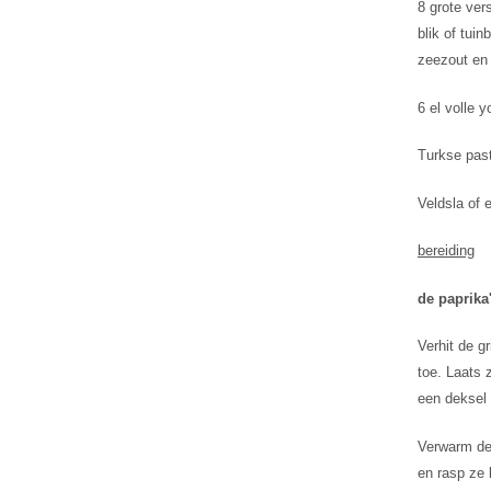
8 grote vers
blik of tui
zeezout en
6 el volle 
Turkse past
Veldsla of 
bereiding
de paprika'
Verhit de gr
toe. Laats z
een deksel 
Verwarm de 
en rasp ze 