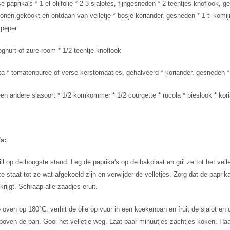
e paprika's * 1 el olijfolie * 2-3 sjalotes, fijngesneden * 2 teentjes knoflook,
nbonen,gekookt en ontdaan van velletje * bosje koriander, gesneden * 1 tl komij
 peper
yoghurt of zure room * 1/2 teentje knoflook
a * tomatenpuree of verse kerstomaatjes, gehalveerd * koriander, gesneden * b
een andere slasoort * 1/2 komkommer * 1/2 courgette * rucola * bieslook * kori
s:
ill op de hoogste stand. Leg de paprika's op de bakplaat en gril ze tot het vell
e staat tot ze wat afgekoeld zijn en verwijder de velletjes. Zorg dat de paprika h
krijgt. Schraap alle zaadjes eruit.
oven op 180°C. verhit de olie op vuur in een koekenpan en fruit de sjalot en
boven de pan. Gooi het velletje weg. Laat paar minuutjes zachtjes koken. Haa