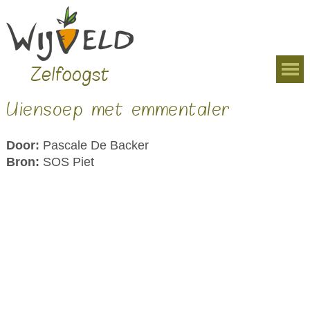
Overslaan en naar de algemene inhoud gaan
U bent hier
Uiensoep met emmentaler
Door:
Pascale De Backer
Bron:
SOS Piet