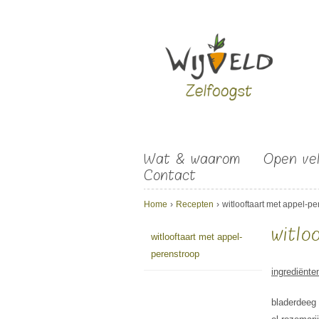
Overslaan en naar de algemene inhoud gaan
Wat & waarom
Open ve
Contact
U bent hier
Home
›
Recepten
›
witlooftaart met appel-p
witlo
witlooftaart met appel-
perenstroop
ingrediënte
bladerdeeg 