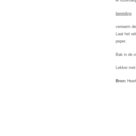
el rozemari
bereiding
verwarm de 
Laat het wi
peper.
Bak in de o
Lekker met 
Bron:
Heerl