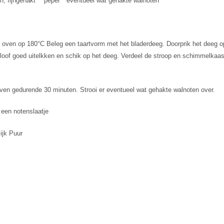
jn, fijngehakt * peper * eventueel wat gehakte walnoten
oven op 180°C Beleg een taartvorm met het bladerdeeg. Doorprik het deeg op
tloof goed uitelkken en schik op het deeg. Verdeel de stroop en schimmelkaas
ven gedurende 30 minuten. Strooi er eventueel wat gehakte walnoten over.
een notenslaatje
ijk Puur