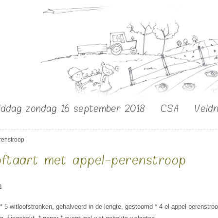
lddag zondag 16 september 2018
CSA
Veld
erenstroop
oftaart met appel-perenstroop
n
* 5 witloofstronken, gehalveerd in de lengte, gestoomd * 4 el appel-perenstr