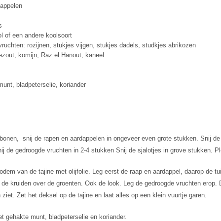
dappelen
s
l of een andere koolsoort
ruchten: rozijnen, stukjes vijgen, stukjes dadels, studkjes abrikozen
ezout, komijn, Raz el Hanout, kaneel
munt, bladpeterselie, koriander
bonen, snij de rapen en aardappelen in ongeveer even grote stukken. Snij de w
ij de gedroogde vruchten in 2-4 stukken Snij de sjalotjes in grove stukken. Pl
dem van de tajine met olijfolie. Leg eerst de raap en aardappel, daarop de tu
i de kruiden over de groenten. Ook de look. Leg de gedroogde vruchten erop. Do
ziet. Zet het deksel op de tajine en laat alles op een klein vuurtje garen.
 gehakte munt, bladpeterselie en koriander.