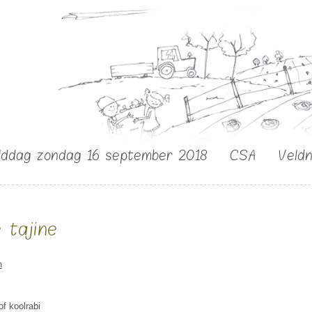
lddag zondag 16 september 2018
CSA
Veld
 tajine
n
of koolrabi