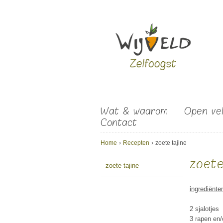
Overslaan en naar de algemene inhoud gaan
Wat & waarom
Open ve
Contact
U bent hier
Home
›
Recepten
›
zoete tajine
zoete
zoete tajine
ingrediënte
2 sjalotjes
3 rapen en/