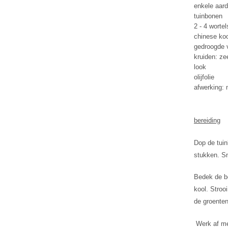
enkele aar
tuinbonen
2 - 4 wortel
chinese koo
gedroogde v
kruiden: ze
look
olijfolie
afwerking: 
bereiding
Dop de tuin
stukken. Sn
Bedek de bo
kool. Stroo
de groenten 
Werk af met