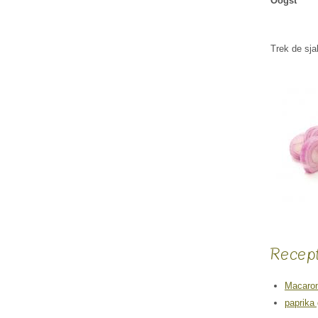
Oogst
Trek de sja
Recep
Macaron
paprika