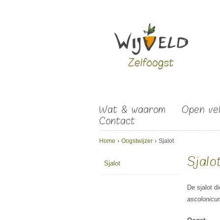
Overslaan en naar de algemene inhoud gaan
Wat & waarom
Open ve
Contact
U bent hier
Home
›
Oogstwijzer
›
Sjalot
Sjalo
Sjalot
De sjalot d
ascolonicu