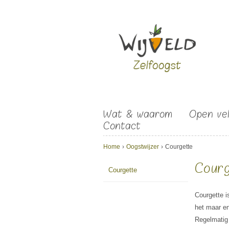
Overslaan en naar de algemene inhoud gaan
Wat & waarom
Open ve
Contact
U bent hier
Home
›
Oogstwijzer
›
Courgette
Cour
Courgette
Courgette i
het maar en
Regelmatig 