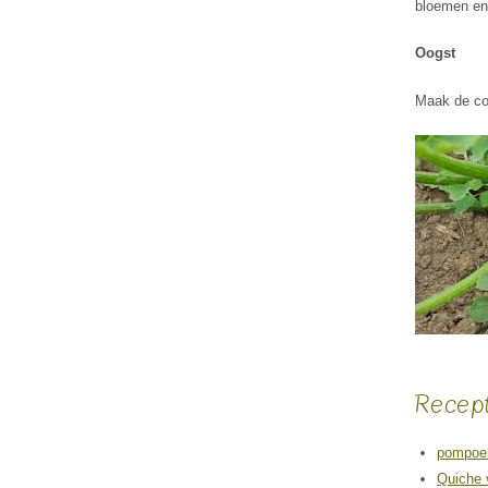
bloemen en 
Oogst
Maak de cou
Recep
pompoen
Quiche v