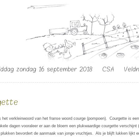
lddag zondag 16 september 2018
CSA
Veld
gette
s het verkleinwoord van het franse woord courge (pompoen). Courgette is ee
kele dagen vooraleer er aan de bloem een plukwaardige courgette verschijnt
plukken bevordert de aanmaak van jonge vruchtjes. Als je blijft lukken lijkt