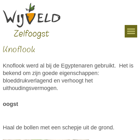
Overslaan en naar de algemene inhoud gaan
U bent hier
Knoflook
Knoflook werd al bij de Egyptenaren gebruikt. Het is
bekend om zijn goede eigenschappen:
bloeddrukverlagend en verhoogt het
uithoudingsvermogen.
oogst
Haal de bollen met een schepje uit de grond.